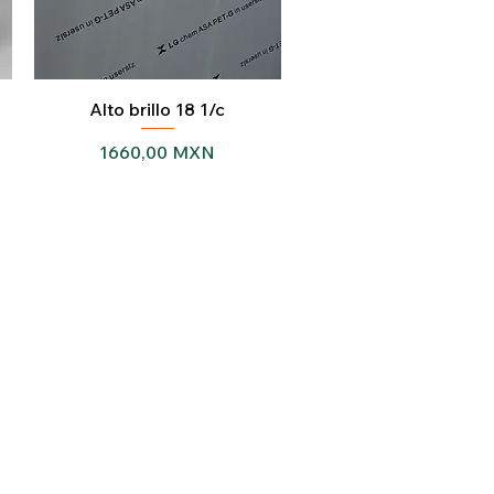
Vista rápida
Alto brillo 18 1/c
Precio
1660,00 MXN
 López de Legazpi
95, 44970