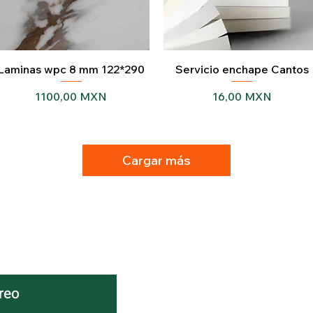
Vista rápida
Vista rápida
Laminas wpc 8 mm 122*290
Servicio enchape Cantos
Precio
Precio
1100,00 MXN
16,00 MXN
Cargar más
rreo
MATRIZ: Av.
#1007-E Y 8