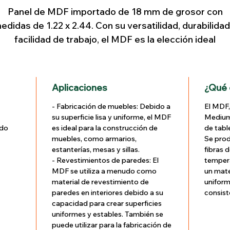
Panel de MDF importado de 18 mm de grosor con
edidas de 1.22 x 2.44. Con su versatilidad, durabilidad
facilidad de trabajo, el MDF es la elección ideal
para crear ambientes y mobiliario con terminados
originales. Explora nuestra colección y lleva tus
creaciones al siguiente nivel con AG Maderas.
Aplicaciones
¿Qué 
- Fabricación de muebles: Debido a
El MDF,
su superficie lisa y uniforme, el MDF
Medium 
ado
es ideal para la construcción de
de tabl
muebles, como armarios,
Se pro
estanterías, mesas y sillas.
fibras 
- Revestimientos de paredes: El
tempera
MDF se utiliza a menudo como
un mat
material de revestimiento de
uniform
paredes en interiores debido a su
consist
capacidad para crear superficies
uniformes y estables. También se
puede utilizar para la fabricación de