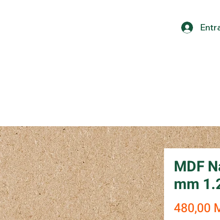
Entr
MDF Na
mm 1.2
480,00