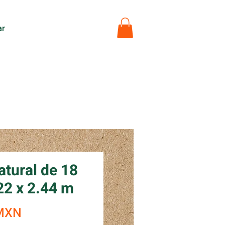
ar
tural de 18
2 x 2.44 m
Precio
 MXN