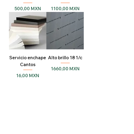
Precio
Precio
500,00 MXN
1100,00 MXN
Servicio enchape
Alto brillo 18 1/c
Cantos
Precio
1660,00 MXN
Precio
16,00 MXN
Cargar más