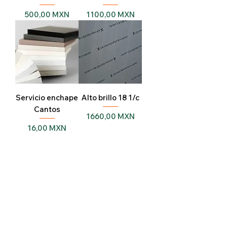
Precio
Precio
500,00 MXN
1100,00 MXN
Servicio enchape
Alto brillo 18 1/c
Cantos
Precio
1660,00 MXN
Precio
16,00 MXN
Cargar más